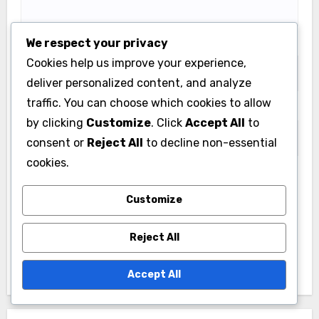
We respect your privacy
Email
*
Cookies help us improve your experience,
deliver personalized content, and analyze
traffic. You can choose which cookies to allow
Website
by clicking
Customize
. Click
Accept All
to
consent or
Reject All
to decline non-essential
cookies.
Save my name, email, and website in this browser
Customize
for the next time I comment.
Reject All
Accept All