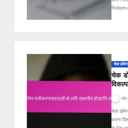
नियंत्रण 
चेक डोमे
चेक डो
विकल्प
नॉरा 
चेक डोमेन रजिस्ट्रेंट्स के लिए, एक स्थानीय होस्टिंग प्रदाता का चयन
करना विश