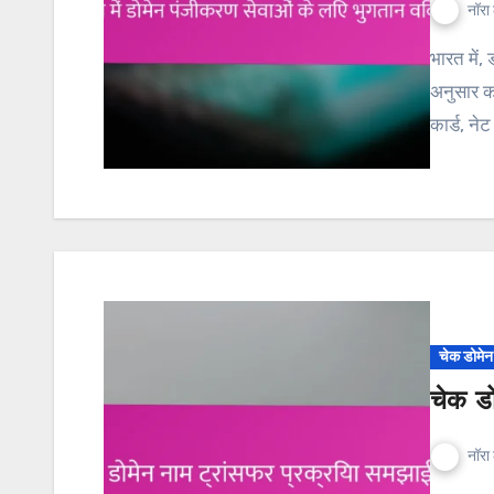
नॉरा 
भारत में, डोमेन पंजीकरण सेवाएँ विभिन्न उपयोगकर्ता आवश्यकताओं के
अनुसार कई
कार्ड, ने
चेक डोमे
चेक डो
नॉरा 