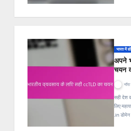
भारत में ड
अपने 
चयन 
नॉरा 
सही देश कोड टॉप-लेवल डोमेन (ccTLD) का चयन भारतीय व्यवसायों के
लिए महत्व
.in डोमे