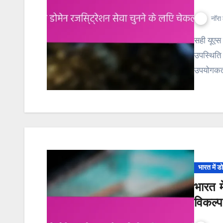
नॉरा 
सही यूएस डोमेन पंजीकरण सेवा का चयन करना एक मजबूत ऑनलाइन
उपस्थिति 
उपयोगकर्
भारत में ड
भारत म
विकल्प